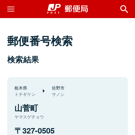
郵便番号検索
検索結果
栃木県
佐野市
トチギケン
サノシ
山菅町
ヤマスゲチョウ
327-0505