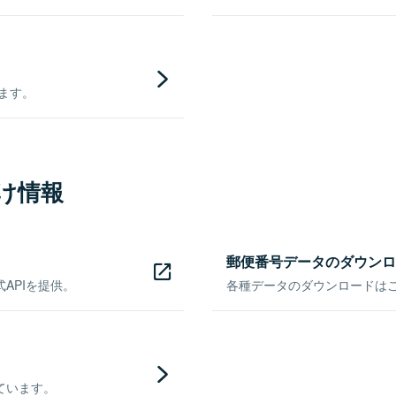
きます。
け情報
郵便番号データのダウンロ
APIを提供。
各種データのダウンロードはこち
ています。