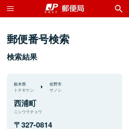
郵便番号検索
検索結果
栃木県
佐野市
トチギケン
サノシ
西浦町
ニシウラチョウ
327-0814