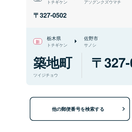
トチギケン
アソグンクズウマチ
327-0502
栃木県
佐野市
トチギケン
サノシ
築地町
327-
ツイジチョウ
他の郵便番号を検索する