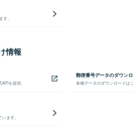
きます。
け情報
郵便番号データのダウンロ
APIを提供。
各種データのダウンロードはこち
ています。