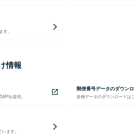
きます。
け情報
郵便番号データのダウンロ
APIを提供。
各種データのダウンロードはこち
ています。