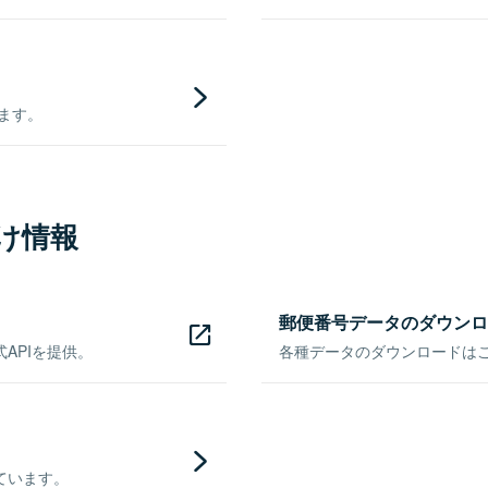
きます。
け情報
郵便番号データのダウンロ
APIを提供。
各種データのダウンロードはこち
ています。