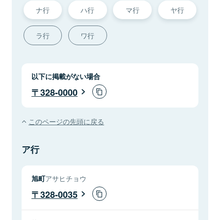
ナ行
ハ行
マ行
ヤ行
ラ行
ワ行
以下に掲載がない場合
328-0000
このページの先頭に戻る
ア行
旭町
アサヒチョウ
328-0035