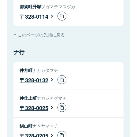
都賀町升塚
ツガマチマスヅカ
328-0114
このページの先頭に戻る
ナ行
仲方町
ナカガタマチ
328-0132
仲仕上町
ナカシアゲマチ
328-0025
鍋山町
ナベヤママチ
328-0205