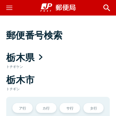
郵便番号検索
栃木県
トチギケン
栃木市
トチギシ
ア行
カ行
サ行
タ行