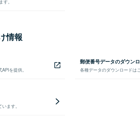
きます。
け情報
郵便番号データのダウンロ
APIを提供。
各種データのダウンロードはこち
ています。