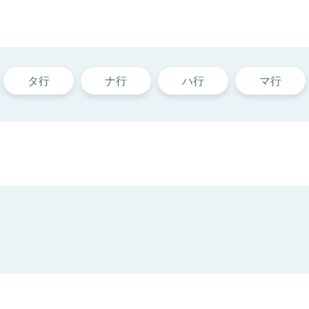
タ行
ナ行
ハ行
マ行