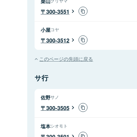
栗山
クリヤマ
300-3551
小屋
コヤ
300-3512
このページの先頭に戻る
サ行
佐野
サノ
300-3505
塩本
シオモト
300-3501