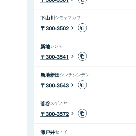
下山川
シモヤマカワ
300-3502
新地
シンチ
300-3541
新地新田
シンチシンデン
300-3543
菅谷
スゲノヤ
300-3572
瀬戸井
セトイ