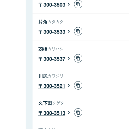
300-3503
片角
カタカク
300-3533
苅橋
カリハシ
300-3537
川尻
カワジリ
300-3521
久下田
クゲタ
300-3513