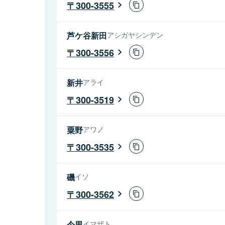
300-3555
芦ケ谷新田
アシガヤシンデン
300-3556
新井
アライ
300-3519
粟野
アワノ
300-3535
磯
イソ
300-3562
今里
イマザト