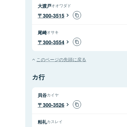
大渡戸
オオワダド
300-3515
尾崎
オサキ
300-3554
このページの先頭に戻る
カ行
貝谷
カイヤ
300-3526
粕礼
カスレイ