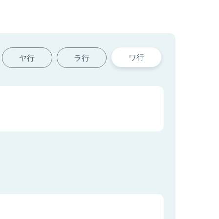
ワ行
ヤ行
ラ行