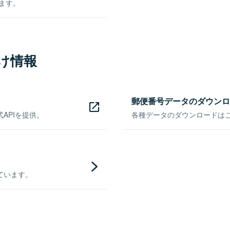
きます。
け情報
郵便番号データのダウンロ
APIを提供。
各種データのダウンロードはこち
ています。