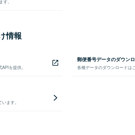
きます。
け情報
郵便番号データのダウンロ
APIを提供。
各種データのダウンロードはこち
ています。