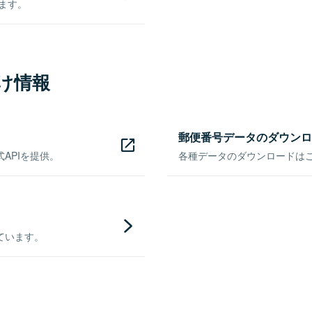
きます。
け情報
郵便番号データのダウンロ
APIを提供。
各種データのダウンロードはこち
ています。