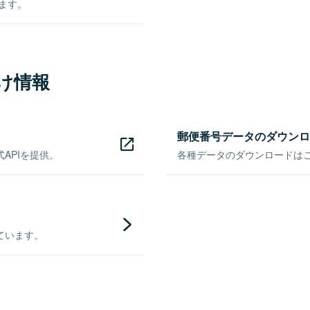
きます。
け情報
郵便番号データのダウンロ
APIを提供。
各種データのダウンロードはこち
ています。