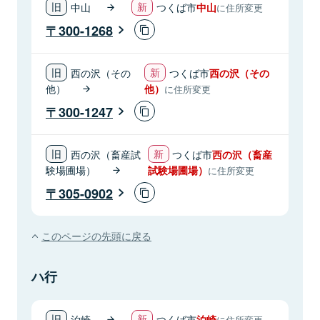
中山
つくば市
中山
に住所変更
300-1268
西の沢（その
つくば市
西の沢（その
他）
他）
に住所変更
300-1247
西の沢（畜産試
つくば市
西の沢（畜産
験場圃場）
試験場圃場）
に住所変更
305-0902
このページの先頭に戻る
ハ行
泊崎
つくば市
泊崎
に住所変更