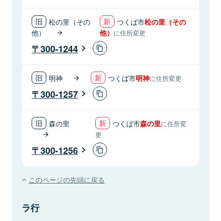
松の里（その
つくば市
松の里（その
他）
他）
に住所変更
300-1244
明神
つくば市
明神
に住所変更
300-1257
森の里
つくば市
森の里
に住所変
更
300-1256
このページの先頭に戻る
ラ行