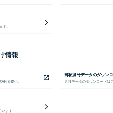
きます。
け情報
郵便番号データのダウンロ
APIを提供。
各種データのダウンロードはこち
ています。