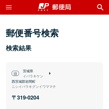
郵便番号検索
検索結果
茨城県
イバラキケン
西茨城郡岩間町
ニシイバラキグンイワママチ
319-0204