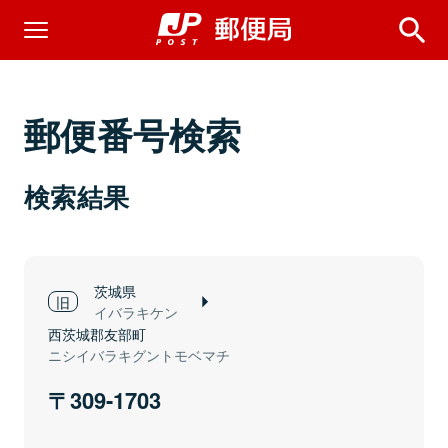
郵便番号検索
検索結果
茨城県
イバラキケン
西茨城郡友部町
ニシイバラキグントモベマチ
309-1703