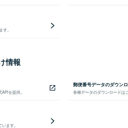
きます。
け情報
郵便番号データのダウンロ
APIを提供。
各種データのダウンロードはこち
ています。