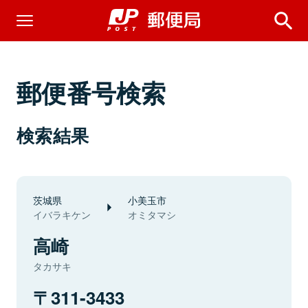
郵便番号検索
検索結果
茨城県
小美玉市
イバラキケン
オミタマシ
高崎
タカサキ
311-3433