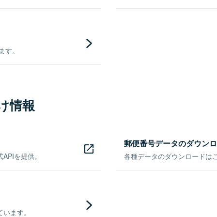
きます。
け情報
郵便番号データのダウンロ
APIを提供。
各種データのダウンロードはこち
ています。