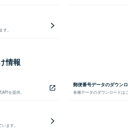
きます。
け情報
郵便番号データのダウンロ
APIを提供。
各種データのダウンロードはこち
ています。