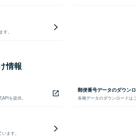
きます。
け情報
郵便番号データのダウンロ
APIを提供。
各種データのダウンロードはこち
ています。