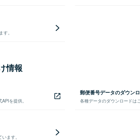
きます。
け情報
郵便番号データのダウンロ
APIを提供。
各種データのダウンロードはこち
ています。