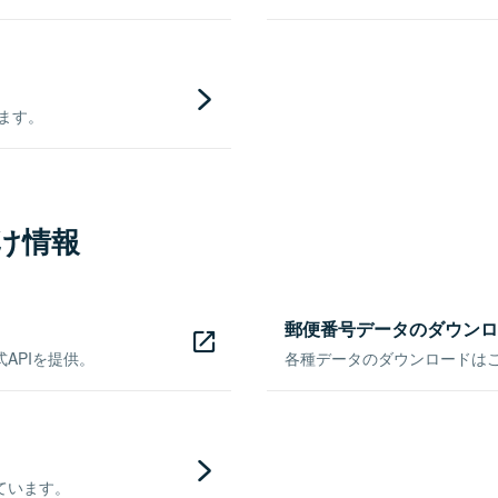
きます。
け情報
郵便番号データのダウンロ
APIを提供。
各種データのダウンロードはこち
ています。