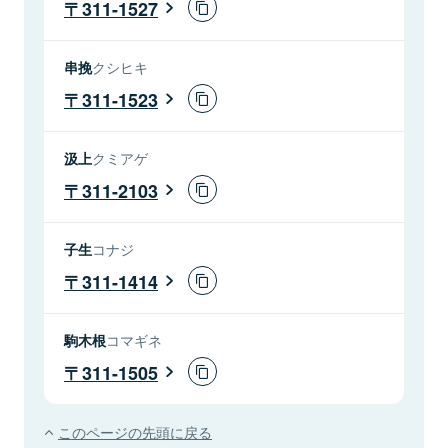
311-1527
串挽
クシヒキ
311-1523
汲上
クミアゲ
311-2103
子生
コナジ
311-1414
駒木根
コマギネ
311-1505
このページの先頭に戻る