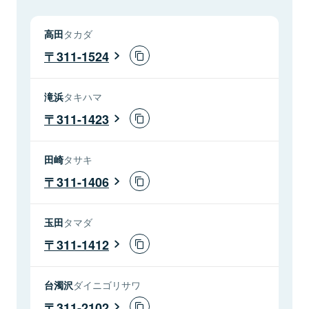
高田
タカダ
311-1524
滝浜
タキハマ
311-1423
田崎
タサキ
311-1406
玉田
タマダ
311-1412
台濁沢
ダイニゴリサワ
311-2102