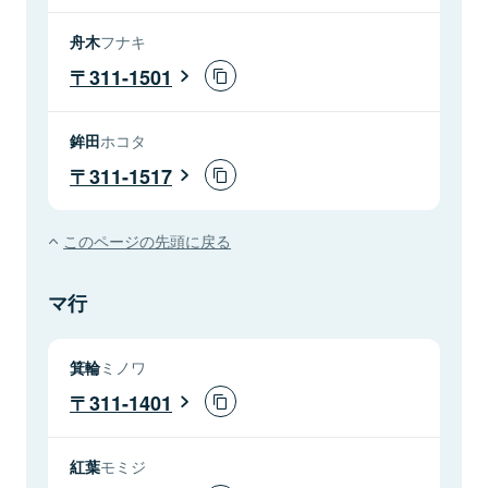
舟木
フナキ
311-1501
鉾田
ホコタ
311-1517
このページの先頭に戻る
マ行
箕輪
ミノワ
311-1401
紅葉
モミジ