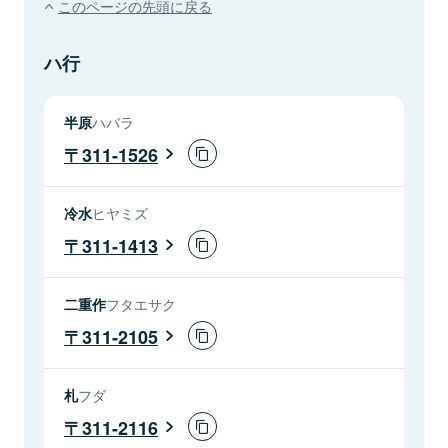
このページの先頭に戻る
ハ行
半原
ハバラ
311-1526
冷水
ヒヤミズ
311-1413
二重作
フタエサク
311-2105
札
フダ
311-2116