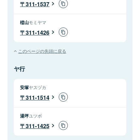
311-1537
樅山
モミヤマ
311-1426
このページの先頭に戻る
ヤ行
安塚
ヤスヅカ
311-1514
湯坪
ユツボ
311-1425