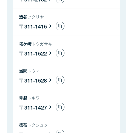
造谷
ツクリヤ
311-1415
塔ケ崎
トウガサキ
311-1522
当間
トウマ
311-1528
常磐
トキワ
311-1427
徳宿
トクシュク