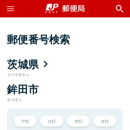
郵便番号検索
茨城県
イバラキケン
鉾田市
ホコタシ
ア行
カ行
サ行
タ行