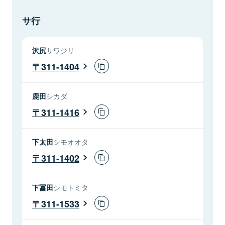
サ行
沢尻
サワジリ
311-1404
鹿田
シカダ
311-1416
下太田
シモオオタ
311-1402
下冨田
シモトミタ
311-1533