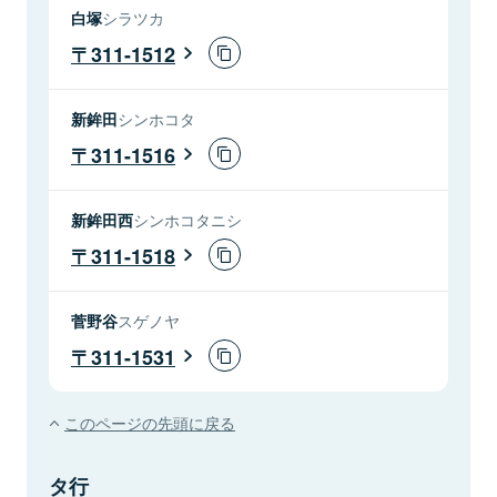
白塚
シラツカ
311-1512
新鉾田
シンホコタ
311-1516
新鉾田西
シンホコタニシ
311-1518
菅野谷
スゲノヤ
311-1531
このページの先頭に戻る
タ行