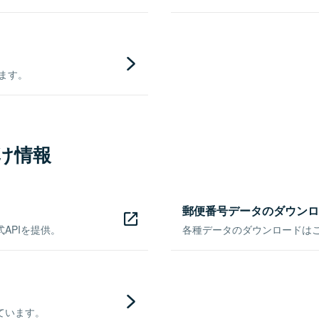
きます。
け情報
郵便番号データのダウンロ
APIを提供。
各種データのダウンロードはこち
ています。