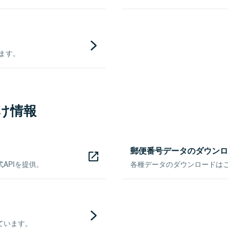
きます。
け情報
郵便番号データのダウンロ
APIを提供。
各種データのダウンロードはこち
ています。