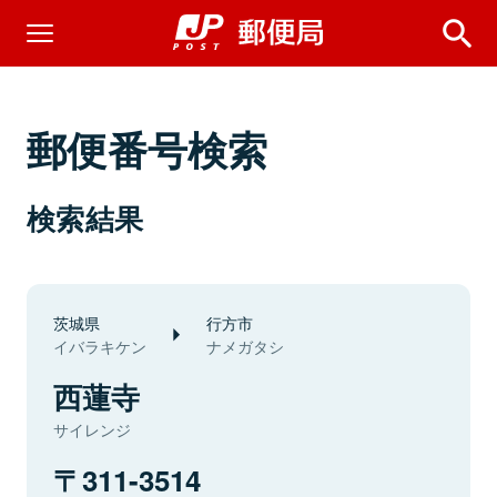
郵便番号検索
検索結果
茨城県
行方市
イバラキケン
ナメガタシ
西蓮寺
サイレンジ
311-3514