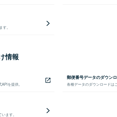
きます。
け情報
郵便番号データのダウンロ
APIを提供。
各種データのダウンロードはこち
ています。