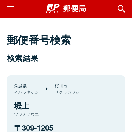
郵便番号検索
検索結果
茨城県
桜川市
イバラキケン
サクラガワシ
堤上
ツツミノウエ
309-1205