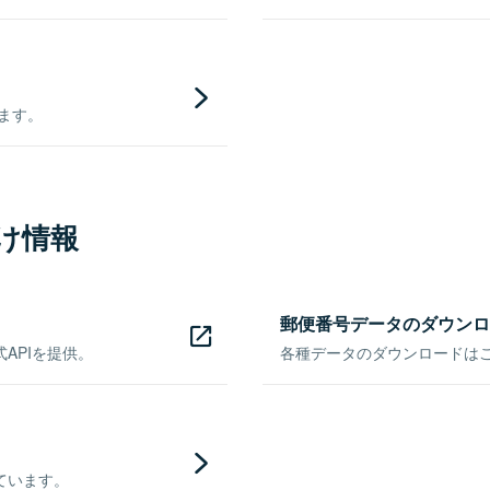
きます。
け情報
郵便番号データのダウンロ
APIを提供。
各種データのダウンロードはこち
ています。