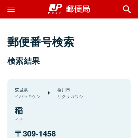
郵便番号検索
検索結果
茨城県
桜川市
イバラキケン
サクラガワシ
稲
イナ
309-1458