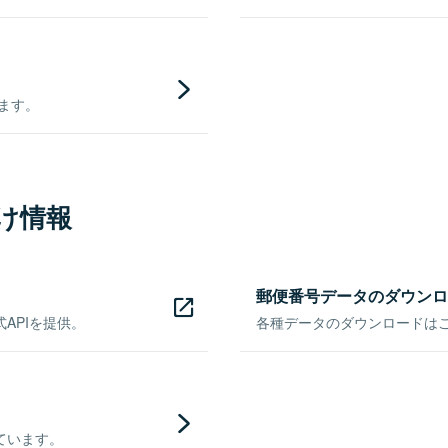
きます。
け情報
郵便番号データのダウンロ
APIを提供。
各種データのダウンロードはこち
ています。