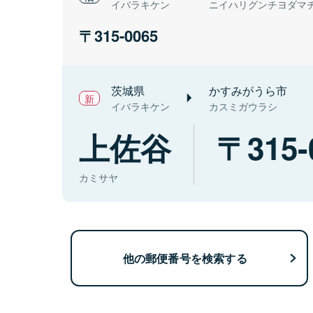
イバラキケン
ニイハリグンチヨダマ
315-0065
茨城県
かすみがうら市
イバラキケン
カスミガウラシ
上佐谷
315-
カミサヤ
他の郵便番号を検索する