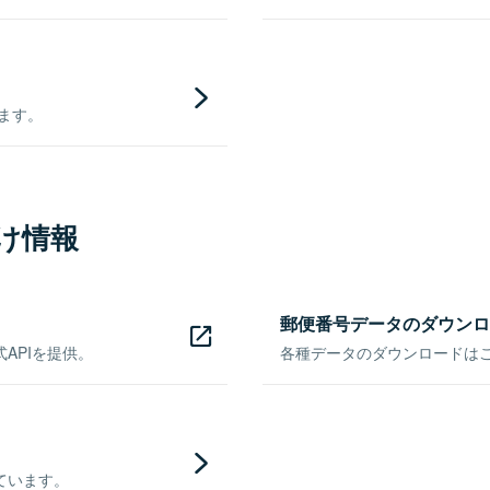
きます。
け情報
郵便番号データのダウンロ
APIを提供。
各種データのダウンロードはこち
ています。