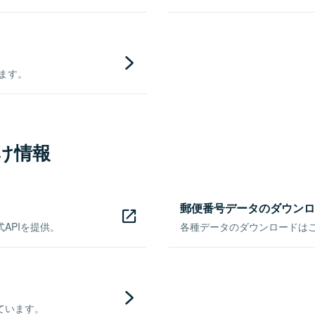
きます。
け情報
郵便番号データのダウンロ
APIを提供。
各種データのダウンロードはこち
ています。