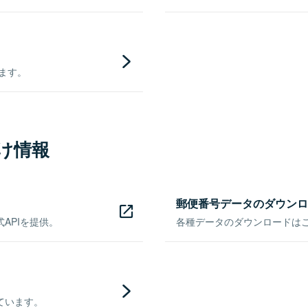
きます。
け情報
郵便番号データのダウンロ
APIを提供。
各種データのダウンロードはこち
ています。