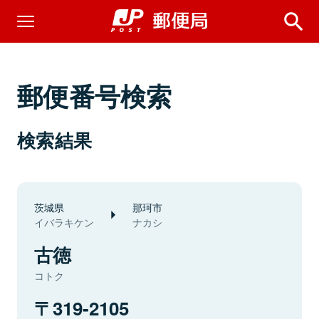
郵便番号検索
検索結果
茨城県
那珂市
イバラキケン
ナカシ
古徳
コトク
319-2105