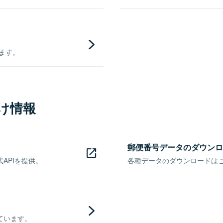
きます。
け情報
郵便番号データのダウンロ
APIを提供。
各種データのダウンロードはこち
ています。