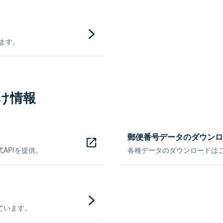
きます。
け情報
郵便番号データのダウンロ
APIを提供。
各種データのダウンロードはこち
ています。