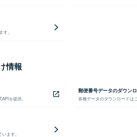
きます。
け情報
郵便番号データのダウンロ
APIを提供。
各種データのダウンロードはこち
ています。