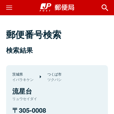
郵便番号検索
検索結果
茨城県
つくば市
イバラキケン
ツクバシ
流星台
リュウセイダイ
305-0008