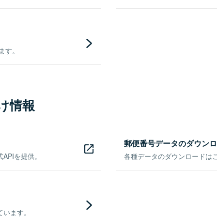
きます。
け情報
郵便番号データのダウンロ
APIを提供。
各種データのダウンロードはこち
ています。