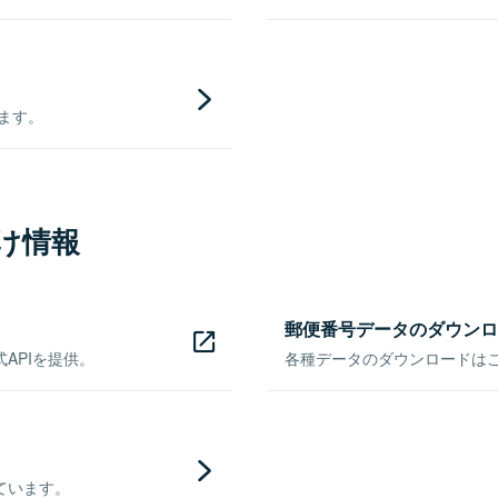
きます。
け情報
郵便番号データのダウンロ
APIを提供。
各種データのダウンロードはこち
ています。