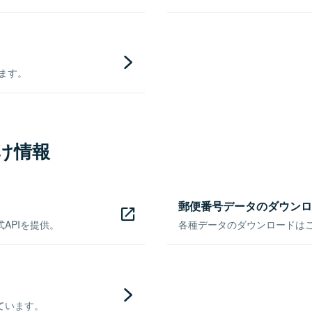
きます。
け情報
郵便番号データのダウンロ
APIを提供。
各種データのダウンロードはこち
ています。