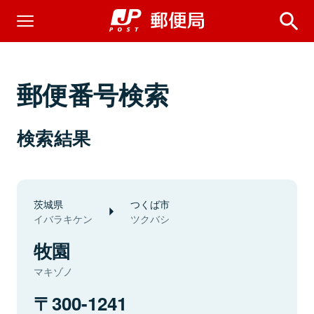
郵便番号検索
検索結果
茨城県
つくば市
イバラキケン
ツクバシ
牧園
マキゾノ
300-1241