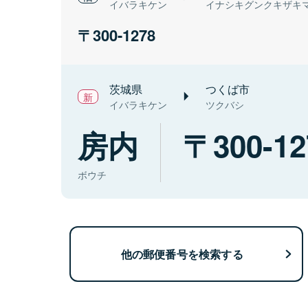
イバラキケン
イナシキグンクキザキ
300-1278
茨城県
つくば市
イバラキケン
ツクバシ
房内
300-12
ボウチ
他の郵便番号を検索する