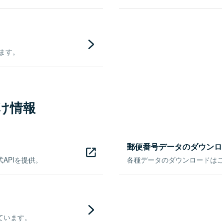
きます。
け情報
郵便番号データのダウンロ
APIを提供。
各種データのダウンロードはこち
ています。