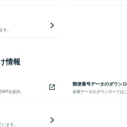
きます。
け情報
郵便番号データのダウンロ
APIを提供。
各種データのダウンロードはこち
ています。